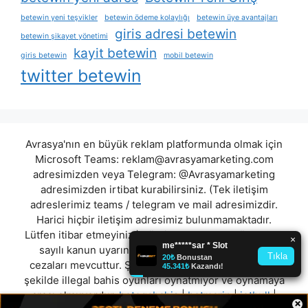
betewin yeni teşvikler
betewin ödeme kolaylığı
betewin üye avantajları
giris adresi betewin
betewin şikayet yönetimi
kayit betewin
giris betewin
mobil betewin
twitter betewin
Avrasya'nın en büyük reklam platformunda olmak için
Microsoft Teams:
reklam@avrasyamarketing.com
adresimizden veya Telegram: @Avrasyamarketing
adresimizden irtibat kurabilirsiniz. (Tek iletişim
adreslerimiz teams / telegram ve mail adresimizdir.
Harici hiçbir iletişim adresimiz bulunmamaktadır.
Lütfen itibar etmeyiniz.) Türkiye yasalarına göre 7258
sayılı kanun uyarınca yasa dışı bahis oynamanın
cezaları mevcuttur. Şu an bulunduğunuz site hiç bir
şekilde illegal bahis oyunları oynatmıyor ve oynamaya
aracı olmuyordur.
botegabahis
|
betmarin
|
jetbull
|
×