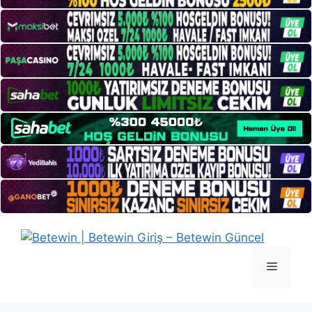
İçeriğe
atla
Menü