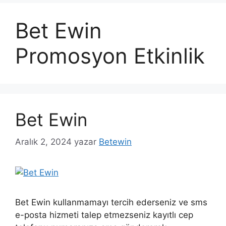
Bet Ewin
Promosyon Etkinlik
Bet Ewin
Aralık 2, 2024
yazar
Betewin
Bet Ewin kullanmamayı tercih ederseniz ve sms
e-posta hizmeti talep etmezseniz kayıtlı cep