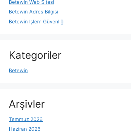
Betewin Web Sitesi
Betewin Adres Bilgisi
Betewin İşlem Güvenliği
Kategoriler
Betewin
Arşivler
Temmuz 2026
Haziran 2026