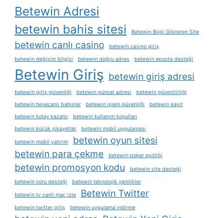
Betewin Adresi
betewin bahis sitesi
Betewin Bilgi Gösteren Site
betewin canlı casino
betewin casino giriş
betewin değişim bilgisi
betewin doğru adres
betewin eposta desteği
Betewin Giriş
betewin giriş adresi
betewin giriş güvenliği
betewin güncel adresi
betewin güvenilirliği
betewin heyecanlı bahisler
betewin i̇şlem güvenliği
betewin kayit
betewin kolay kazanç
betewin kullanım koşulları
betewin küçük şikayetler
betewin mobil uygulaması
betewin oyun sitesi
betewin mobil yatırım
betewin para çekme
betewin poker eşitliği
betewin promosyon kodu
betewin site desteği
betewin soru desteği
betewin teknolojik yenilikler
Betewin Twitter
betewin tv canli maç izle
betewin twitter giriş
betewin uygulama i̇ndirme