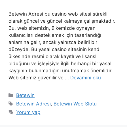
Betewin Adresi bu casino web sitesi sürekli
olarak güncel ve güncel kalmaya çalışmaktadır.
Bu, web sitemizin, ülkemizde oynayan
kullanıcıları desteklemek için tasarlandığı
anlamına gelir, ancak yalnızca belirli bir
düzeyde. Bu yasal casino sitesinin kendi
ülkesinde resmi olarak kayıtlı ve lisanslı
olduğunu ve işleyişiyle ilgili herhangi bir yasal
kaygının bulunmadığını unutmamak önemlidir.
Web sitemiz güvenilir ve …
Devamını oku
Kategoriler
Betewin
Etiketler
Betewin Adresi
,
Betewin Web Slotu
Yorum yap