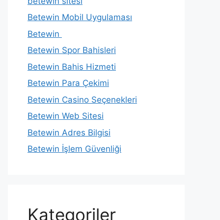
betewin sitesi
Betewin Mobil Uygulaması
Betewin
Betewin Spor Bahisleri
Betewin Bahis Hizmeti
Betewin Para Çekimi
Betewin Casino Seçenekleri
Betewin Web Sitesi
Betewin Adres Bilgisi
Betewin İşlem Güvenliği
Kategoriler