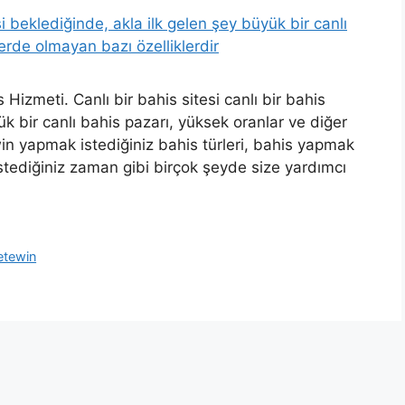
Hizmeti. Canlı bir bahis sitesi canlı bir bahis
ük bir canlı bahis pazarı, yüksek oranlar ve diğer
win yapmak istediğiniz bahis türleri, bahis yapmak
stediğiniz zaman gibi birçok şeyde size yardımcı
betewin