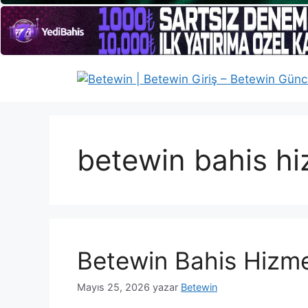
İçeriğe
atla
betewin bahis hi
Betewin Bahis Hizme
Mayıs 25, 2026
yazar
Betewin