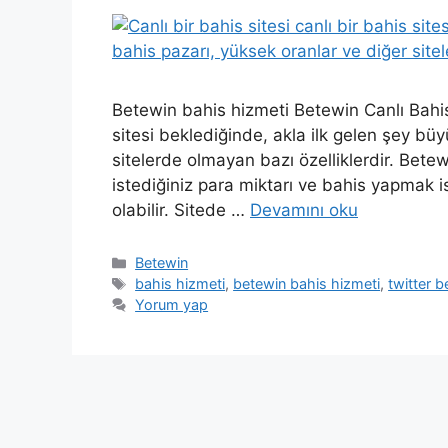
Betewin bahis hizmeti Betewin Canlı Bahis 
sitesi beklediğinde, akla ilk gelen şey büy
sitelerde olmayan bazı özelliklerdir. Bete
istediğiniz para miktarı ve bahis yapmak i
olabilir. Sitede …
Devamını oku
Kategoriler
Betewin
Etiketler
bahis hizmeti
,
betewin bahis hizmeti
,
twitter 
Yorum yap