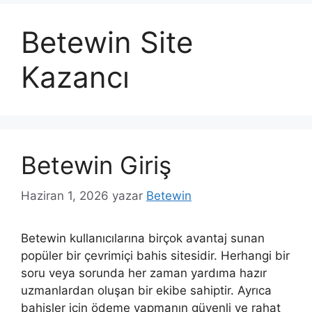
Betewin Site
Kazancı
Betewin Giriş
Haziran 1, 2026
yazar
Betewin
Betewin kullanıcılarına birçok avantaj sunan
popüler bir çevrimiçi bahis sitesidir. Herhangi bir
soru veya sorunda her zaman yardıma hazır
uzmanlardan oluşan bir ekibe sahiptir. Ayrıca
bahisler için ödeme yapmanın güvenli ve rahat